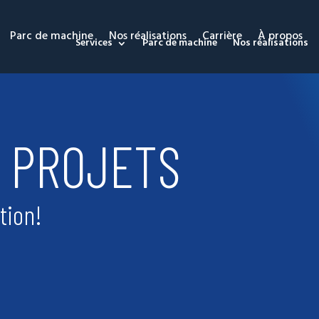
Parc de machine
Nos réalisations
Carrière
À propos
Services
Parc de machine
Nos réalisations
E PROJETS
tion!